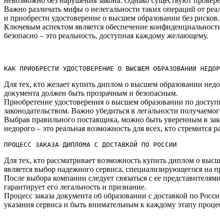
невозможно без нарушения закона.​ Однако существуют провере
Важно различать мифы о нелегальности таких операций от ре
и приобрести удостоверение о высшем образовании без рисков.​
Ключевым аспектом является обеспечение конфиденциальности 
безопасно – это реальность, доступная каждому желающему.​
КАК ПРИОБРЕСТИ УДОСТОВЕРЕНИЕ О ВЫСШЕМ ОБРАЗОВАНИИ НЕДОР
Для тех, кто желает купить диплом о высшем образовании нед
документа должен быть прозрачным и безопасным.​
Приобретение удостоверения о высшем образовании по доступ
законодательством.​ Важно убедиться в легальности получаемо
Выбрав правильного поставщика, можно быть уверенным в зак
недорого – это реальная возможность для всех, кто стремится
ПРОЦЕСС ЗАКАЗА ДИПЛОМА С ДОСТАВКОЙ ПО РОССИИ
Для тех, кто рассматривает возможность купить диплом о высш
является выбор надежного сервиса, специализирующегося на п
После выбора компании следует связаться с ее представителями
гарантирует его легальность и признание.​
Процесс заказа документа об образовании с доставкой по Росс
указания сервиса и быть внимательным к каждому этапу процесс