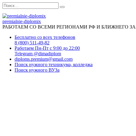
Перейти
Search
к
for:
содержанию
premialnie-diplomix
РАБОТАЕМ СО ВСЕМИ РЕГИОНАМИ РФ И БЛИЖНЕГО З
Бесплатно со всех телефонов
8 (800) 511-49-82
Работаем Пн-Пт с 9:00 до 22:00
Telegram @dimadiplom
diploms.premium@gmail.com
Поиск нужного техникума, колледжа
Поиск нужного ВУЗа