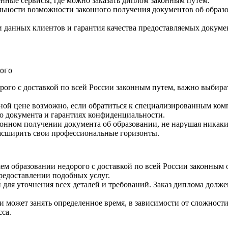
нные сервисы, где можно заказать диплом законным путем.​
альности возможности законного получения документов об обра
данных клиентов и гарантия качества предоставляемых документ
ОГО
орого с доставкой по всей России законным путем, важно выбира
ной цене возможно, если обратиться к специализированным ком
го документа и гарантиях конфиденциальности.
онном получении документа об образовании, не нарушая никаки
 расширить свои профессиональные горизонты.
ем образовании недорого с доставкой по всей России законным 
редоставлении подобных услуг.
 для уточнения всех деталей и требований.​ Заказ диплома долже
ии может занять определенное время, в зависимости от сложност
а.​