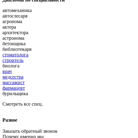
автомеханика
автослесаря
агронома
актера
архитектора
астронома
бетонщика
библиотекаря
стоматолога
строитель
биолога
врач
медсестра
массажист
фармацевт
бурильщика
Смотреть все спец.
Разное
Заказать обратный звонок
Почему именно мы