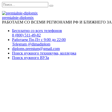
Перейти
Search
к
for:
содержанию
premialnie-diplomix
РАБОТАЕМ СО ВСЕМИ РЕГИОНАМИ РФ И БЛИЖНЕГО З
Бесплатно со всех телефонов
8 (800) 511-49-82
Работаем Пн-Пт с 9:00 до 22:00
Telegram @dimadiplom
diploms.premium@gmail.com
Поиск нужного техникума, колледжа
Поиск нужного ВУЗа